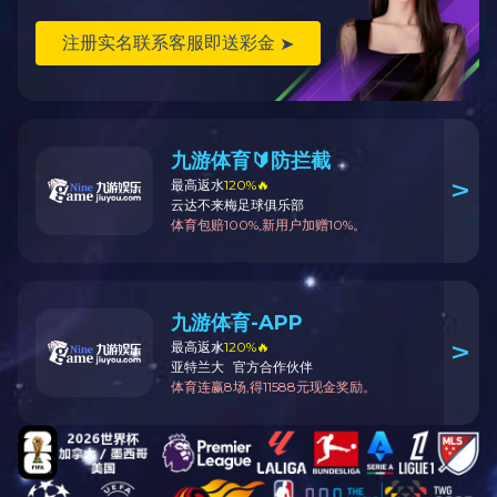
打码机
分页机
贴标机
折纸机
打包机
封箱机
吸塑机
贴体机
封切机
热收缩机
多功能包装机