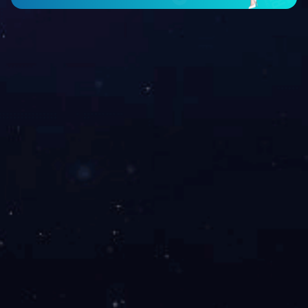
关于我们
产品中心
新闻中心
开云（中国）
关于我们
灌装机
公司动态
联系人：向经理
荣誉资质
真空机
行业新闻
手机：13738311911
视频中心
封口机
常见问题
电话：0577-86170709
售后服务
封盖机
邮箱：
开云（中
打码机
414771646@qq.com
国）
分页机
网址：
www.cadivorcesolutions.com
地址：温州市瓯海区娄
桥镇东风村东风北路1
Copyright 2018 © 开云手机站官方版在线登入 ALL RIGHT RESERVED. 备案号：
浙
号
浙公网安
米兰平台
|
九游娱乐（中国）官方网站
|
开云体育世界杯（中国）有限公司
|
安博体育
备 33030302001003号
ICP备18017464号-1
技术支持：
华一网络
网站热搜:
开云（中国）
、
口红灌装机
、
唇
·ANBO(中国)官方网站
|
星空游戏官网
|
乐竞在线官网(中国)官方网站
|
kaiyun平台
|
华