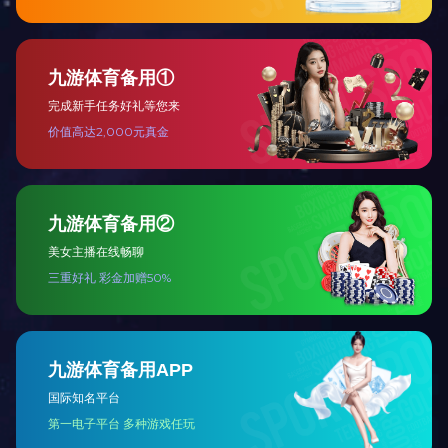
三面驱动封箱机
上下驱动6050封箱机
左右驱动5050封箱机