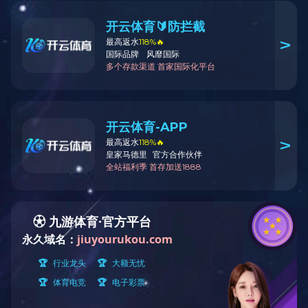
产品中心
灌装机
真空机
封口机
封盖机