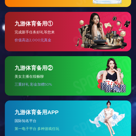
机、封切机、打码机、贴标机、封盖机、吸塑
查看更多
机、贴体机、折纸机 等等包装机械，产品已在食
品、粮食，化工，农业等行业广泛使用。开云手
机站官方版在线登入机械以用户着想为宗旨。欢
迎广大新老客户洽谈业务。
开云手机站官方版在线登入，是从事
自动化包装机械 、生产、销售、服
务、研发于一体的制造设备公司，是
行业的骨干企业。