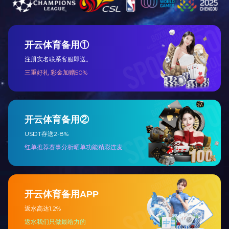
（中国）漏油了怎么办？
布时间:
2019.04.03
浏览次数:
1858
，那么这个问题，应该如何决绝呢？下面小编就带大家看看造成开云（中国）漏油的
）内的o型圈被腐蚀或者磨损严重。这就需要我们进行维修其中的o型圈。
生了损坏或者不严。这个时候我们就要查看一下灌装头内球阀，如果灌装头内球阀
口是否发生损坏。对于这种现象，我们需要维修或者更换灌料嘴孔口，孔口的直径
轻磨平孔口平面。