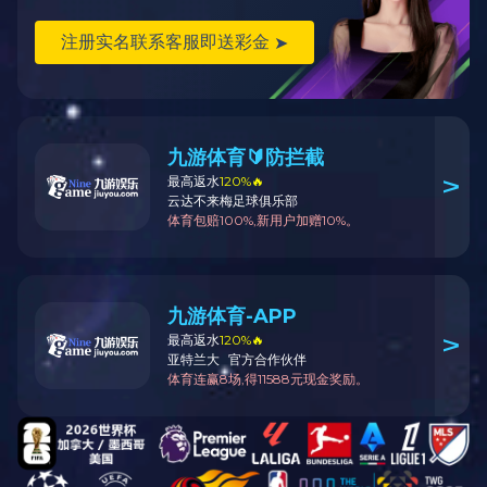
）
口红灌装机
唇膏灌装机
体灌装机
180双头小型数控灌装机
开云（中国）