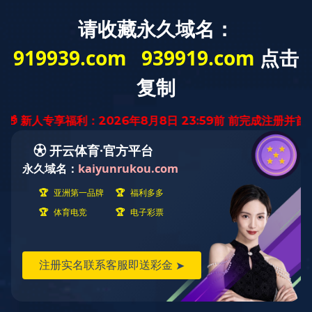
欢迎来开云手机站官方版在线登入企业官网！
设为首页 |
收藏本站 |
开云（中国）
网站首
关于开
机械展
售后服
视频中
新闻资
开云
页
云手机
示
务
心
讯
（中
站官方
国）
版在线
登入