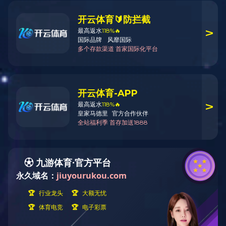
SHOUXIANG MECHANICAL
开云手机站官方版在线登入
产
品