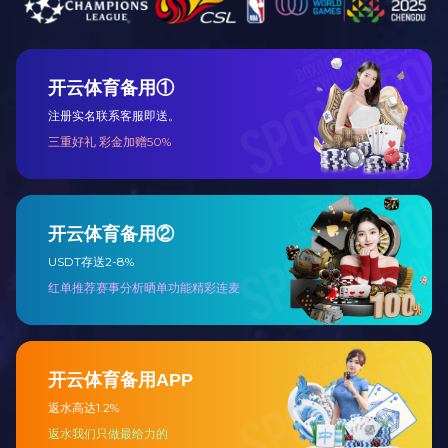
查看更多
关于我们
动灌装机
180单头小型数控灌装机
全气动双头150型液体灌装机
ABOUT OUR COMPANY
开云手机站官方版在线登入是从事
开云（中
国）
、
口红灌装机
、
唇膏灌装机
等自动化包装机
械的 生产、销售、服务、研发于一体的制造设备
公司是行业的骨干企业。主要产品有封口机、灌
装机、真空机、封箱机、折纸机、打包机、收缩