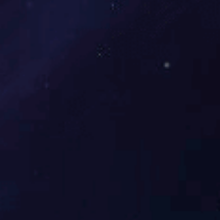
登入机械买到行业内出众的机器并得
到雄厚的技术支持
坚持以产品诚心诚意为各行各业用户
服务。
我公司一如既往不断开发技术精良，
提供完善的售后服务，力求满足广大
客户的需求。
想客户之所想，急客户之所急，7*24
小时在线热线，提供设备终身技术咨
询及服务。
新闻
中心
News center
公司新闻
行业新闻