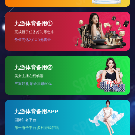
机、封切机、打码机、贴标机、封盖机、吸塑
查看更多
机、贴体机、折纸机 等等包装机械，产品已在食
品、粮食，化工，农业等行业广泛使用。开云手
机站官方版在线登入机械以用户着想为宗旨。欢
迎广大新老客户洽谈业务。
开云手机站官方版在线登入，是从事
自动化包装机械 、生产、销售、服
务、研发于一体的制造设备公司，是
行业的骨干企业。